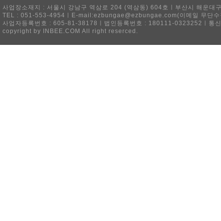
사업장소재지 : 서울시 강남구 역삼로 204 (역삼동) 604호ㅣ부산시 해운대구 
TEL : 051-553-4954ㅣE-mail:ezbungae@ezbungae.com(이메
사업자등록번호 : 605-81-38178ㅣ법인등록번호 : 180111-0323252ㅣ통
copyright by INBEE.COM All right reserced.