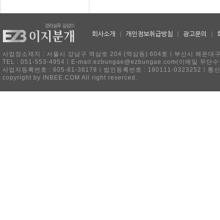
회사소개
|
개인정보취급방침
|
광고문의
|
사업장소재지 : 서울시 강남구 역삼로 204 (역삼동) 604호ㅣ부산시 해운대구 
TEL : 051-553-4954ㅣE-mail:ezbungae@ezbungae.com(이메
사업자등록번호 : 605-81-38178ㅣ법인등록번호 : 180111-0323252ㅣ통
copyright by INBEE.COM All right reserced.