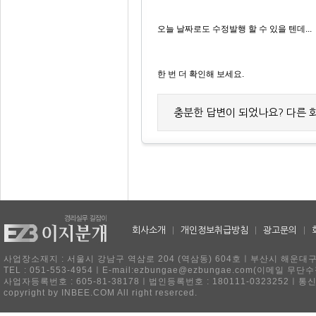
오늘 날짜로도 수정발행 할 수 있을 텐데...
한 번 더 확인해 보세요.
충분한 답변이 되었나요? 다른 
회사소개
|
개인정보취급방침
|
광고문의
|
사업장소재지 : 서울시 강남구 역삼로 204 (역삼동) 604호ㅣ부산시 해운대구 
TEL : 051-553-4954ㅣE-mail:ezbungae@ezbungae.com(이메
사업자등록번호 : 605-81-38178ㅣ법인등록번호 : 180111-0323252ㅣ통
copyright by INBEE.COM All right reserced.