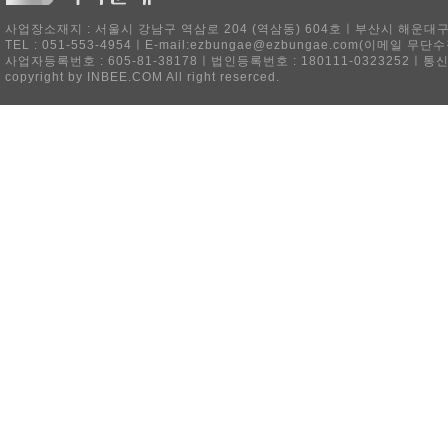
사업장소재지 : 서울시 강남구 역삼로 204 (역삼동) 604호ㅣ부산시 해운대구 
TEL : 051-553-4954ㅣE-mail:ezbungae@ezbungae.com(이메
사업자등록번호 : 605-81-38178ㅣ법인등록번호 : 180111-0323252ㅣ통
copyright by INBEE.COM All right reserced.