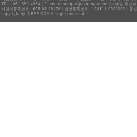
TEL : 051-553-4954ㅣE-mail:ezbungae@ezbungae.com(이메
사업자등록번호 : 605-81-38178ㅣ법인등록번호 : 180111-0323252ㅣ통
copyright by INBEE.COM All right reserced.