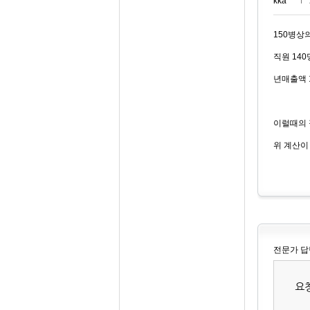
kka***
150병상
직원 14
년매출액 
이럴때의 접
위 계산이
전문가 답
요