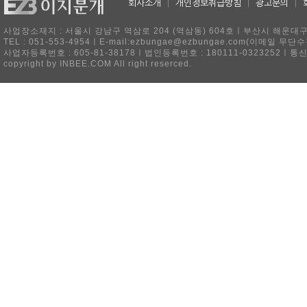
회사소개
|
개인정보취급방침
|
광고문의
|
사업장소재지 : 서울시 강남구 역삼로 204 (역삼동) 604호ㅣ부산시 해운대구 
TEL : 051-553-4954ㅣE-mail:ezbungae@ezbungae.com(이메
사업자등록번호 : 605-81-38178ㅣ법인등록번호 : 180111-0323252ㅣ통
copyright by INBEE.COM All right reserced.