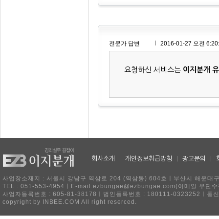
전문가 답변
2016-01-27 오전 6:20
요청하신 서비스는
이지분개 
회사소개
|
개인정보취급방침
|
광고문의
|
사업장소재지 : 서울시 강남구 역삼로 204 (역삼동) 604호ㅣ부산시 해운대구 
TEL : 051-553-4954ㅣE-mail:ezbungae@ezbungae.com(이메
사업자등록번호 : 605-81-38178ㅣ법인등록번호 : 180111-0323252ㅣ통
copyright by INBEE.COM All right reserced.