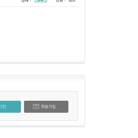
상태
조회
620
그인
회원가입