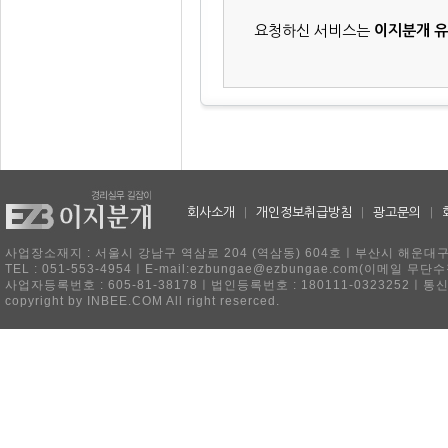
요청하신 서비스는
이지분개 
회사소개
|
개인정보취급방침
|
광고문의
|
사업장소재지 : 서울시 강남구 역삼로 204 (역삼동) 604호ㅣ부산시 해운대구 
TEL : 051-553-4954ㅣE-mail:ezbungae@ezbungae.com(이메
사업자등록번호 : 605-81-38178ㅣ법인등록번호 : 180111-0323252ㅣ통
copyright by INBEE.COM All right reserced.