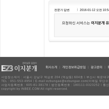
전문가 답변
2016-01-12 오전 10:5
요청하신 서비스는
이지분개 
회사소개
|
개인정보취급방침
|
광고문의
|
사업장소재지 : 서울시 강남구 역삼로 204 (역삼동) 604호ㅣ부산시 해운대구 
TEL : 051-553-4954ㅣE-mail:ezbungae@ezbungae.com(이메
사업자등록번호 : 605-81-38178ㅣ법인등록번호 : 180111-0323252ㅣ통
copyright by INBEE.COM All right reserced.