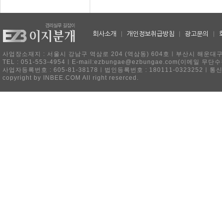
회사소개
|
개인정보취급방침
|
광고문의
|
사업장소재지 : 서울시 강남구 역삼로 204 (역삼동) 604호ㅣ부산시 해운대구 
TEL : 051-553-4954ㅣE-mail:ezbungae@ezbungae.com(이메
사업자등록번호 : 605-81-38178ㅣ법인등록번호 : 180111-0323252ㅣ통
copyright by INBEE.COM All right reserced.