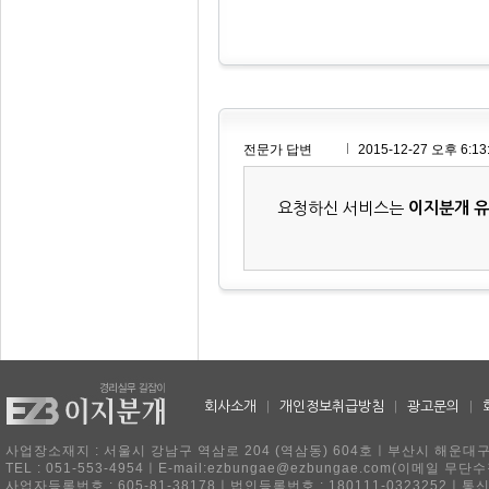
전문가 답변
2015-12-27 오후 6:13
요청하신 서비스는
이지분개 
회사소개
|
개인정보취급방침
|
광고문의
|
사업장소재지 : 서울시 강남구 역삼로 204 (역삼동) 604호ㅣ부산시 해운대구 
TEL : 051-553-4954ㅣE-mail:ezbungae@ezbungae.com(이메
사업자등록번호 : 605-81-38178ㅣ법인등록번호 : 180111-0323252ㅣ통