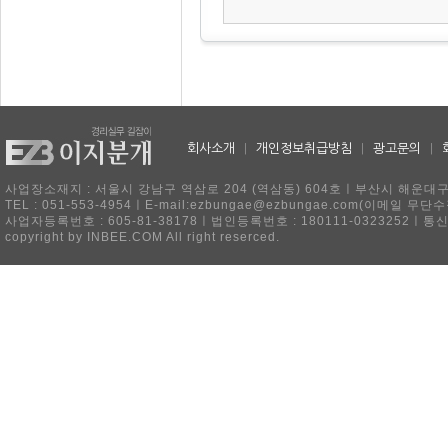
회사소개
|
개인정보취급방침
|
광고문의
|
사업장소재지 : 서울시 강남구 역삼로 204 (역삼동) 604호ㅣ부산시 해운대구 
TEL : 051-553-4954ㅣE-mail:ezbungae@ezbungae.com(이메
사업자등록번호 : 605-81-38178ㅣ법인등록번호 : 180111-0323252ㅣ통
copyright by INBEE.COM All right reserced.