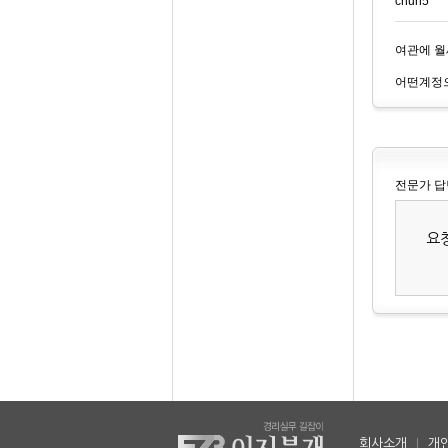
chun5**
여관에 월
어떤계정으
전문가 답
요
회사소개
|
개