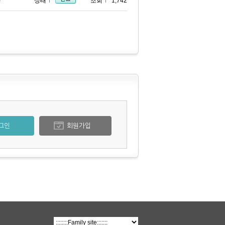
-
상태
조회
1,742
그인
회원가입