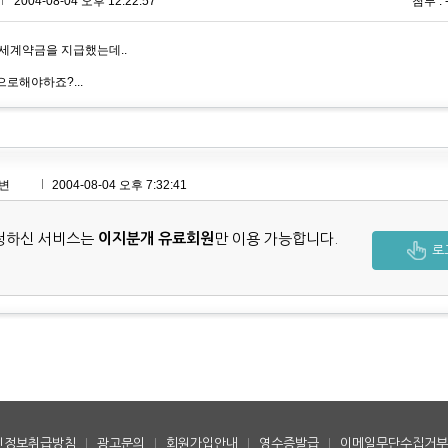
*
2004-08-04 오후 12:22:57
첨부 : 
세계약금을 지급했는데..
로해야하죠?...
변
2004-08-04 오후 7:32:41
청하신 서비스는
이지분개 유료회원
만 이용 가능합니다.
로
인정보취급방침
|
광고문의
|
회원가입안내
|
영수증발급
|
이메일무단수집거부