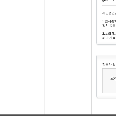
gerr***
사단법인
1.임시총
할지 궁금
2.조합원
리가 가능
전문가 답
요