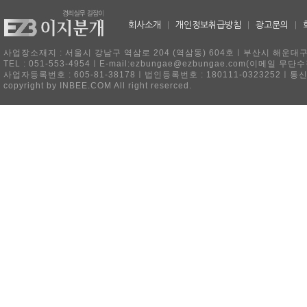
회사소개
|
개인정보취급방침
|
광고문의
|
사업장소재지 : 서울시 강남구 역삼로 204 (역삼동) 604호ㅣ부산시 해운대구 
TEL : 051-553-4954ㅣE-mail:ezbungae@ezbungae.com(이메
사업자등록번호 : 605-81-38178ㅣ법인등록번호 : 180111-0323252ㅣ통
copyright by INBEE.COM All right reserced.