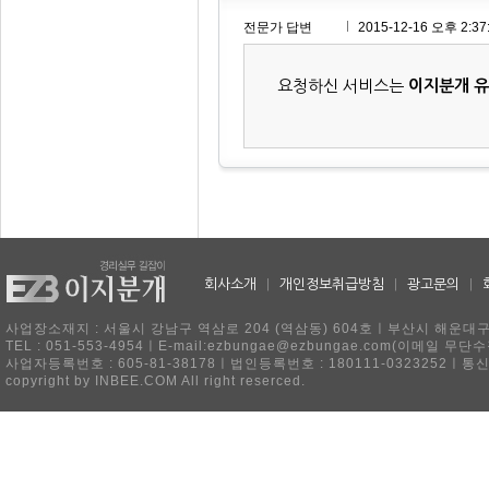
전문가 답변
2015-12-16 오후 2:37
요청하신 서비스는
이지분개 
회사소개
|
개인정보취급방침
|
광고문의
|
사업장소재지 : 서울시 강남구 역삼로 204 (역삼동) 604호ㅣ부산시 해운대구 
TEL : 051-553-4954ㅣE-mail:ezbungae@ezbungae.com(이메
사업자등록번호 : 605-81-38178ㅣ법인등록번호 : 180111-0323252ㅣ통
copyright by INBEE.COM All right reserced.