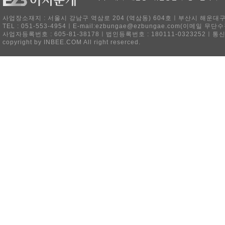
사업장소재지 : 서울시 강남구 역삼로 204 (역삼동) 604호ㅣ부산시 해운대구 
TEL : 051-553-4954ㅣE-mail:ezbungae@ezbungae.com(이메
사업자등록번호 : 605-81-38178ㅣ법인등록번호 : 180111-0323252ㅣ통
copyright by INBEE.COM All right reserced.