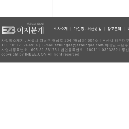
회사소개
|
개인정보취급방침
|
광고문의
|
사업장소재지 : 서울시 강남구 역삼로 204 (역삼동) 604호ㅣ부산시 해운대구 
TEL : 051-553-4954ㅣE-mail:ezbungae@ezbungae.com(이메
사업자등록번호 : 605-81-38178ㅣ법인등록번호 : 180111-0323252ㅣ통
copyright by INBEE.COM All right reserced.