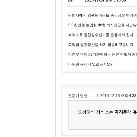
pen***
2015-12-14 오후 3:10:06
당회사에서 임원퇴직금을 중간정산 하기위
약1천만원 불입한 dc형 퇴직연금을 지난달 
퇴직소득 원천징수신고를 은행에서 한다고
퇴직금 중간정산을 하지 않을려고합니다.
이경우 현제 irp계좌에있는 돈은 어떻게 
아누런 문제가 없겠는지요?
전문가 답변
2015-12-15 오후 4:33
요청하신 서비스는
이지분개 