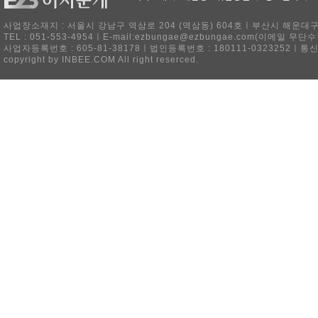
사업장소재지 : 서울시 강남구 역삼로 204 (역삼동) 604호ㅣ부산시 해운대구 
TEL : 051-553-4954ㅣE-mail:ezbungae@ezbungae.com(이메
사업자등록번호 : 605-81-38178ㅣ법인등록번호 : 180111-0323252ㅣ통
copyright by INBEE.COM All right reserced.