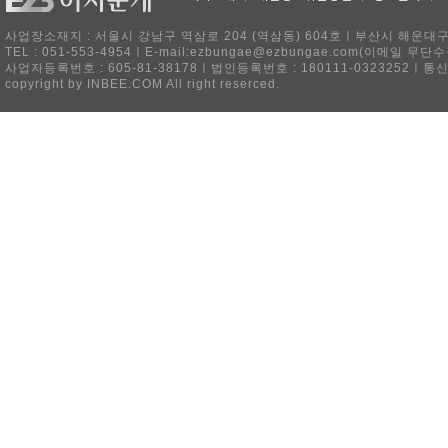
사업장소재지 : 서울시 강남구 역삼로 204 (역삼동) 604호ㅣ부산시 해운대구 
TEL : 051-553-4954ㅣE-mail:ezbungae@ezbungae.com(이메
사업자등록번호 : 605-81-38178ㅣ법인등록번호 : 180111-0323252ㅣ통
copyright by INBEE.COM All right reserced.