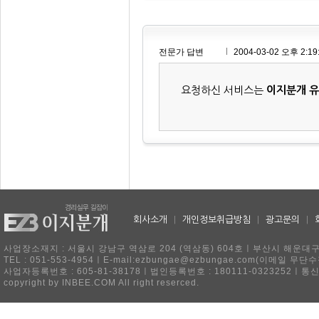
전문가 답변
2004-03-02 오후 2:19
요청하신 서비스는
이지분개 
회사소개
|
개인정보취급방침
|
광고문의
|
사업장소재지 : 서울시 강남구 역삼로 204 (역삼동) 604호ㅣ부산시 해운대구 
TEL : 051-553-4954ㅣE-mail:ezbungae@ezbungae.com(이메
사업자등록번호 : 605-81-38178ㅣ법인등록번호 : 180111-0323252ㅣ통
copyright by INBEE.COM All right reserced.