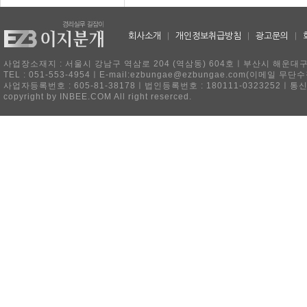
회사소개
|
개인정보취급방침
|
광고문의
|
사업장소재지 : 서울시 강남구 역삼로 204 (역삼동) 604호ㅣ부산시 해운대구 
TEL : 051-553-4954ㅣE-mail:ezbungae@ezbungae.com(이메
사업자등록번호 : 605-81-38178ㅣ법인등록번호 : 180111-0323252ㅣ통
copyright by INBEE.COM All right reserced.