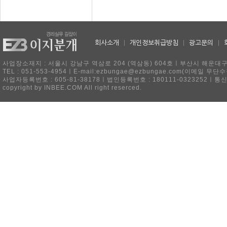
회사소개
|
개인정보취급방침
|
광고문의
|
사업장소재지 : 서울시 강남구 역삼로 204 (역삼동) 604호ㅣ부산시 해운대구 
TEL : 051-553-4954ㅣE-mail:ezbungae@ezbungae.com(이메
사업자등록번호 : 605-81-38178ㅣ법인등록번호 : 180111-0323252ㅣ통
copyright by INBEE.COM All right reserced.