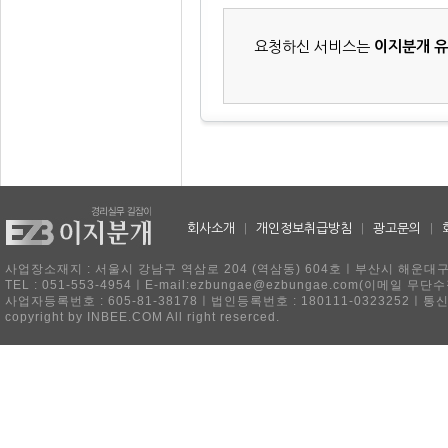
요청하신 서비스는
이지분개 
회사소개
|
개인정보취급방침
|
광고문의
|
사업장소재지 : 서울시 강남구 역삼로 204 (역삼동) 604호ㅣ부산시 해운대구 
TEL : 051-553-4954ㅣE-mail:ezbungae@ezbungae.com(이메
사업자등록번호 : 605-81-38178ㅣ법인등록번호 : 180111-0323252ㅣ통
copyright by INBEE.COM All right reserced.