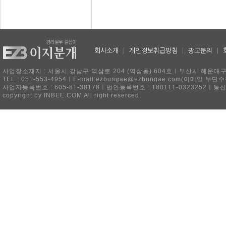
회사소개
|
개인정보취급방침
|
광고문의
|
사업장소재지 : 서울시 강남구 역삼로 204 (역삼동) 604호ㅣ부산시 해운대구 
TEL : 051-553-4954ㅣE-mail:ezbungae@ezbungae.com(이메
사업자등록번호 : 605-81-38178ㅣ법인등록번호 : 180111-0323252ㅣ통
copyright by INBEE.COM All right reserced.