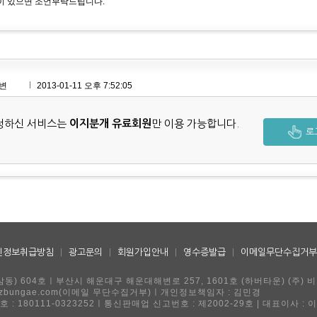
 있으면 조언부탁드립니다.
변
2013-01-11 오후 7:52:05
청하신 서비스는
이지분개 유료회원
만 이용 가능합니다.
로
인정보취급방침
|
광고문의
|
회원가입안내
|
영수증발급
|
이메일무단수집거부
동) 604호ㅣ부산시 해운대구 해운대해변로 257, 1601호 (하버타운) (주) 
ngae@ezbungae.com(이메일 무단수집거부)ㅣ개인정보책임자 : 김민경
 : 180111-0323252ㅣ통신판매업 신고번호 : 제2002-29호 | 대표이사 : 
.