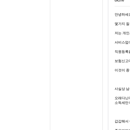
dkzhe**
안녕하세요
몇가지 질
저는 개인
서비스업이
직원등록을
보험신고며
이것이 종
사실상 남
오래다닌다
소득세만 
갑갑해서