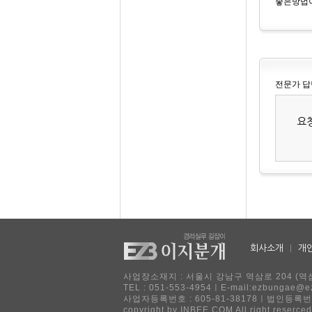
좋은방법이
전문가 답
요
회사소개
|
개
사업장소재지 : 서울시 강남구 역삼로 204 (역삼
TEL : 051-553-4954ㅣE-mail:ezbu
사업자등록번호 : 605-81-38178ㅣ법인등록번호
copyright by INBEE.COM All right reserced