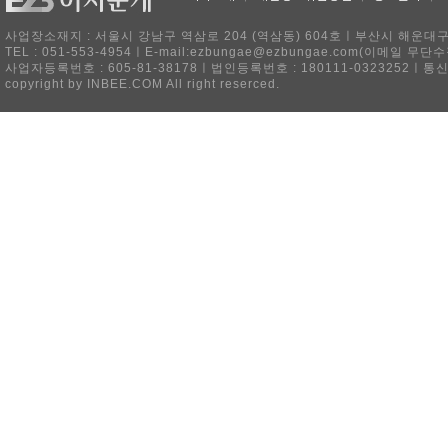
사업장소재지 : 서울시 강남구 역삼로 204 (역삼동) 604호ㅣ부산시 해운대구 
TEL : 051-553-4954ㅣE-mail:ezbungae@ezbungae.com(이메
사업자등록번호 : 605-81-38178ㅣ법인등록번호 : 180111-0323252ㅣ통
copyright by INBEE.COM All right reserced.