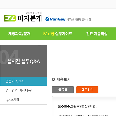
전문가 Q&A
경리인의 지식나눔터
Q&A사례
媛�吏�湲됯툑?몄젙?댁옄..