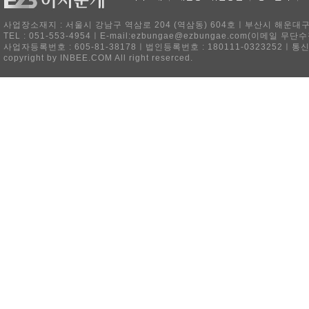
사업장소재지 : 서울시 강남구 역삼로 204 (역삼동) 604호ㅣ부산시 해운대구 
TEL : 051-553-4954ㅣE-mail:ezbungae@ezbungae.com(이메
사업자등록번호 : 605-81-38178ㅣ법인등록번호 : 180111-0323252ㅣ통
copyright by INBEE.COM All right reserced.