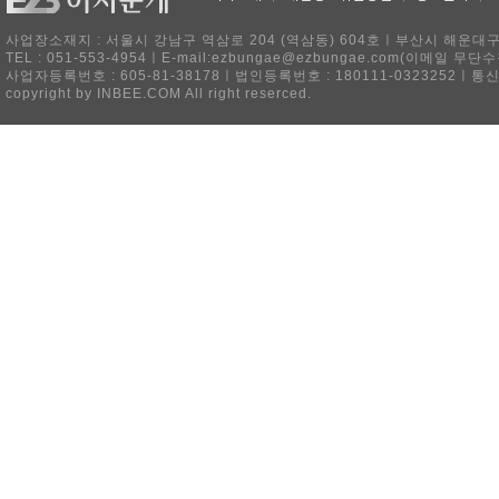
사업장소재지 : 서울시 강남구 역삼로 204 (역삼동) 604호ㅣ부산시 해운대구 
TEL : 051-553-4954ㅣE-mail:ezbungae@ezbungae.com(이메
사업자등록번호 : 605-81-38178ㅣ법인등록번호 : 180111-0323252ㅣ통
copyright by INBEE.COM All right reserced.