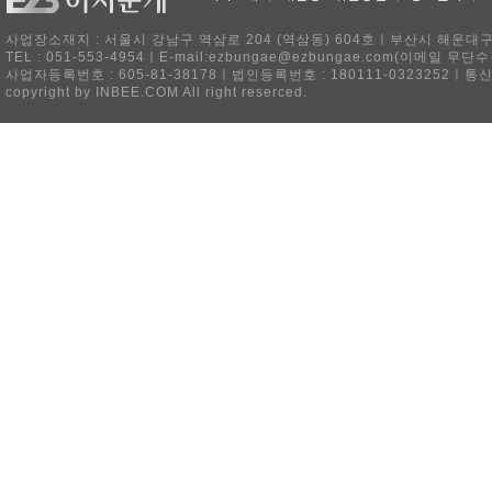
사업장소재지 : 서울시 강남구 역삼로 204 (역삼동) 604호ㅣ부산시 해운대구 
TEL : 051-553-4954ㅣE-mail:ezbungae@ezbungae.com(이메
사업자등록번호 : 605-81-38178ㅣ법인등록번호 : 180111-0323252ㅣ통
copyright by INBEE.COM All right reserced.