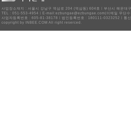
사업장소재지 : 서울시 강남구 역삼로 204 (역삼동) 604호ㅣ부산시 해운대구 
TEL : 051-553-4954ㅣE-mail:ezbungae@ezbungae.com(이메
사업자등록번호 : 605-81-38178ㅣ법인등록번호 : 180111-0323252ㅣ통
copyright by INBEE.COM All right reserced.