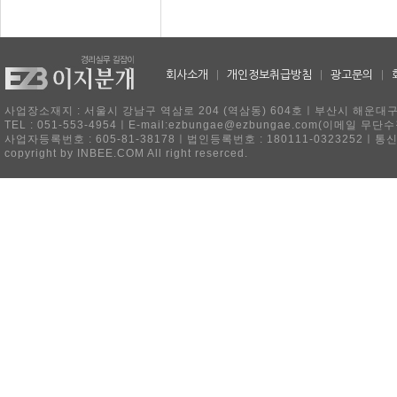
회사소개
|
개인정보취급방침
|
광고문의
|
사업장소재지 : 서울시 강남구 역삼로 204 (역삼동) 604호ㅣ부산시 해운대구 
TEL : 051-553-4954ㅣE-mail:ezbungae@ezbungae.com(이메
사업자등록번호 : 605-81-38178ㅣ법인등록번호 : 180111-0323252ㅣ통
copyright by INBEE.COM All right reserced.