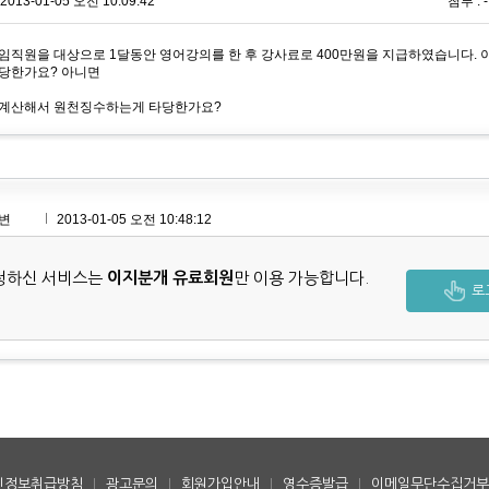
2013-01-05 오전 10:09:42
첨부 : -
임직원을 대상으로 1달동안 영어강의를 한 후 강사료로 400만원을 지급하였습니다. 
당한가요? 아니면
 계산해서 원천징수하는게 타당한가요?
변
2013-01-05 오전 10:48:12
청하신 서비스는
이지분개 유료회원
만 이용 가능합니다.
로
인정보취급방침
|
광고문의
|
회원가입안내
|
영수증발급
|
이메일무단수집거부