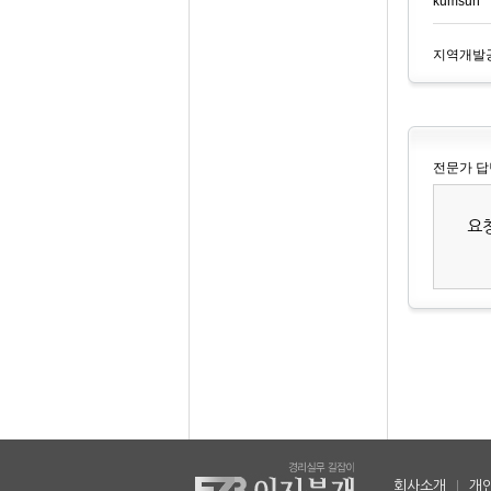
kumsun*
지역개발
전문가 답
요
회사소개
|
개