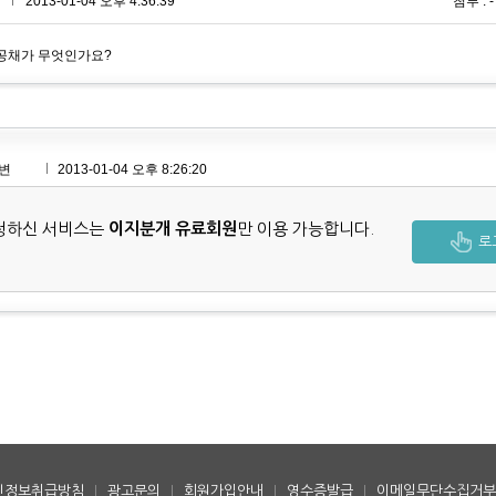
**
2013-01-04 오후 4:36:39
첨부 : -
공채가 무엇인가요?
변
2013-01-04 오후 8:26:20
청하신 서비스는
이지분개 유료회원
만 이용 가능합니다.
로
인정보취급방침
|
광고문의
|
회원가입안내
|
영수증발급
|
이메일무단수집거부