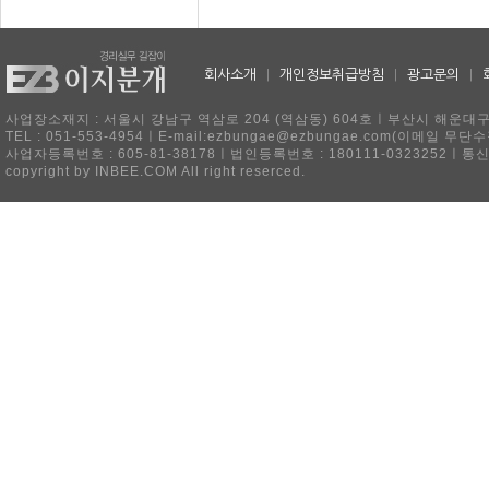
회사소개
|
개인정보취급방침
|
광고문의
|
사업장소재지 : 서울시 강남구 역삼로 204 (역삼동) 604호ㅣ부산시 해운대구 
TEL : 051-553-4954ㅣE-mail:ezbungae@ezbungae.com(이메
사업자등록번호 : 605-81-38178ㅣ법인등록번호 : 180111-0323252ㅣ통
copyright by INBEE.COM All right reserced.