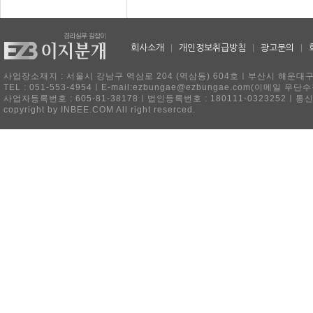
회사소개
|
개인정보취급방침
|
광고문의
|
사업장소재지 : 서울시 강남구 역삼로 204 (역삼동) 604호ㅣ부산시 해운대구 
TEL : 051-553-4954ㅣE-mail:ezbungae@ezbungae.com(이메
사업자등록번호 : 605-81-38178ㅣ법인등록번호 : 180111-0323252ㅣ통
copyright by INBEE.COM All right reserced.