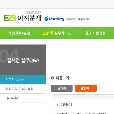
전문가 Q&A
경리인의 지식나눔터
Q&A사례
선수금분개