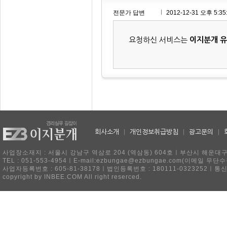
전문가 답변
2012-12-31 오후 5:35
요청하신 서비스는
이지분개 
회사소개
|
개인정보취급방침
|
광고문의
|
사업장소재지 : 서울시 강남구 역삼로 204 (역삼동) 604호ㅣ부산시 해운대구 
TEL : 051-553-4954ㅣE-mail:ezbungae@ezbungae.com(이메
사업자등록번호 : 605-81-38178ㅣ법인등록번호 : 180111-0323252ㅣ통
copyright by INBEE.COM All right reserced.