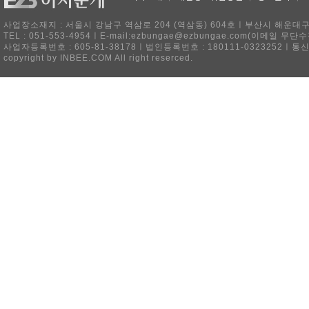
사업장소재지 : 서울시 강남구 역삼로 204 (역삼동) 604호ㅣ부산시 해운대구 
TEL : 051-553-4954ㅣE-mail:ezbungae@ezbungae.com(이메
사업자등록번호 : 605-81-38178ㅣ법인등록번호 : 180111-0323252ㅣ통
copyright by INBEE.COM All right reserced.