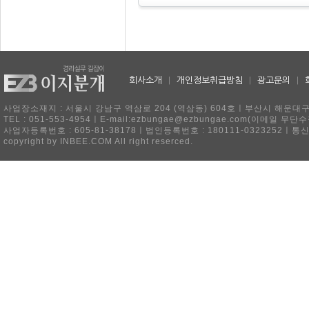
회사소개
|
개인정보취급방침
|
광고문의
|
사업장소재지 : 서울시 강남구 역삼로 204 (역삼동) 604호ㅣ부산시 해운대구 
TEL : 051-553-4954ㅣE-mail:ezbungae@ezbungae.com(이메
사업자등록번호 : 605-81-38178ㅣ법인등록번호 : 180111-0323252ㅣ통
copyright by INBEE.COM All right reserced.