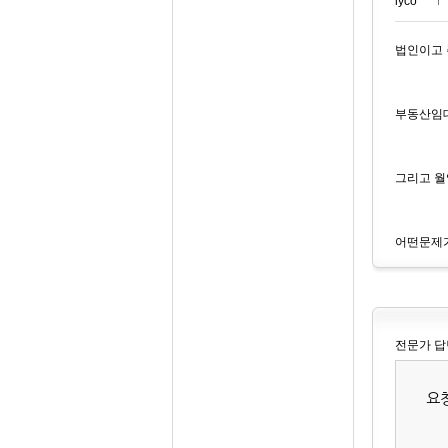
lyco***
법인이고
부동산임
그리고 월
어떤문제
전문가 답
요