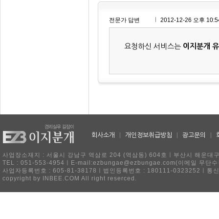
전문가 답변
2012-12-26 오후 10:5
요청하신 서비스는
이지분개 
회사소개
|
개인정보취급방침
|
광고문의
|
사업장소재지 : 서울시 강남구 역삼로 204 (역삼동) 604호ㅣ부산시 해운대구 
TEL : 051-553-4954ㅣE-mail:ezbungae@ezbungae.com(이메
사업자등록번호 : 605-81-38178ㅣ법인등록번호 : 180111-0323252ㅣ통
copyright by INBEE.COM All right reserced.