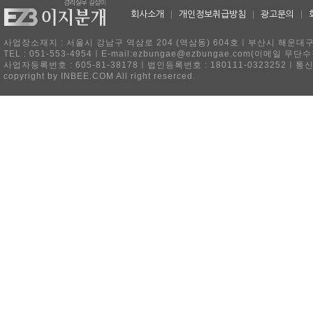
회사소개
|
개인정보취급방침
|
광고문의
|
사업장소재지 : 서울시 강남구 역삼로 204 (역삼동) 604호ㅣ부산시 해운대구 
TEL : 051-553-4954ㅣE-mail:ezbungae@ezbungae.com(이메
사업자등록번호 : 605-81-38178ㅣ법인등록번호 : 180111-0323252ㅣ통
copyright by INBEE.COM All right reserced.