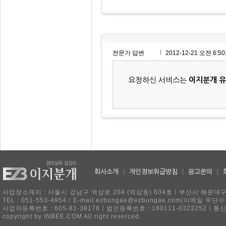
전문가 답변
2012-12-21 오전 6:50
요청하신 서비스는
이지분개 
회사소개
|
개인정보취급방침
|
광고문의
|
사업장소재지 : 서울시 강남구 역삼로 204 (역삼동) 604호ㅣ부산시 해운대구 
TEL : 051-553-4954ㅣE-mail:ezbungae@ezbungae.com(이메
사업자등록번호 : 605-81-38178ㅣ법인등록번호 : 180111-0323252ㅣ통
copyright by INBEE.COM All right reserced.