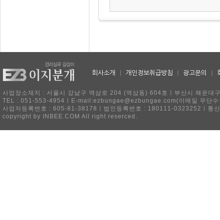
회사소개
|
개인정보취급방침
|
광고문의
|
사업장소재지 : 서울시 강남구 역삼로 204 (역삼동) 604호ㅣ부산시 해운대구 
TEL : 051-553-4954ㅣE-mail:ezbungae@ezbungae.com(이메
사업자등록번호 : 605-81-38178ㅣ법인등록번호 : 180111-0323252ㅣ통
copyright by INBEE.COM All right reserced.