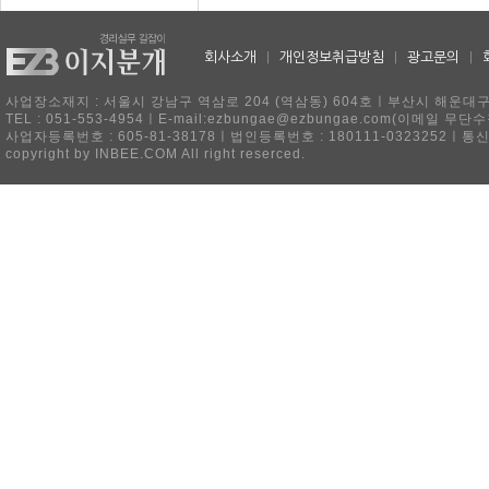
회사소개
|
개인정보취급방침
|
광고문의
|
사업장소재지 : 서울시 강남구 역삼로 204 (역삼동) 604호ㅣ부산시 해운대구 
TEL : 051-553-4954ㅣE-mail:ezbungae@ezbungae.com(이메
사업자등록번호 : 605-81-38178ㅣ법인등록번호 : 180111-0323252ㅣ통
copyright by INBEE.COM All right reserced.