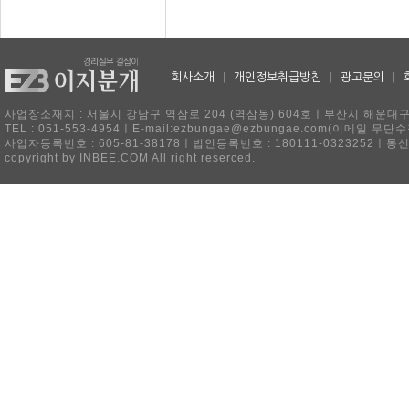
회사소개
|
개인정보취급방침
|
광고문의
|
사업장소재지 : 서울시 강남구 역삼로 204 (역삼동) 604호ㅣ부산시 해운대구 
TEL : 051-553-4954ㅣE-mail:ezbungae@ezbungae.com(이메
사업자등록번호 : 605-81-38178ㅣ법인등록번호 : 180111-0323252ㅣ통
copyright by INBEE.COM All right reserced.