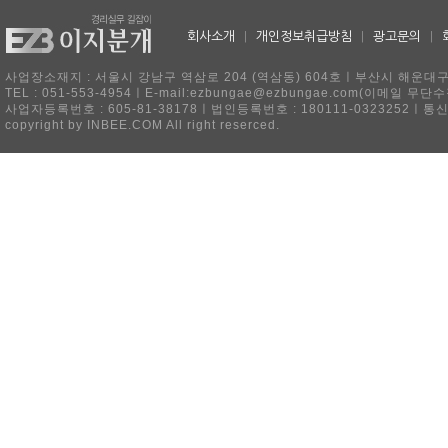
회사소개
|
개인정보취급방침
|
광고문의
|
사업장소재지 : 서울시 강남구 역삼로 204 (역삼동) 604호ㅣ부산시 해운대구 
TEL : 051-553-4954ㅣE-mail:ezbungae@ezbungae.com(이메
사업자등록번호 : 605-81-38178ㅣ법인등록번호 : 180111-0323252ㅣ통
copyright by INBEE.COM All right reserced.