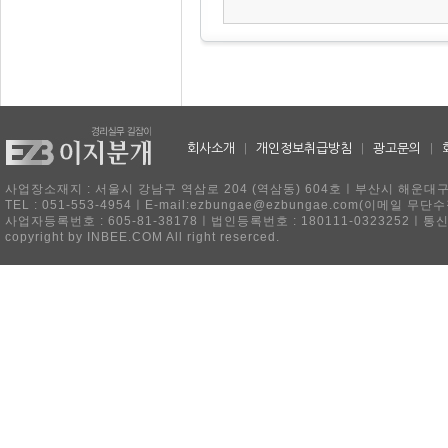
회사소개
|
개인정보취급방침
|
광고문의
|
사업장소재지 : 서울시 강남구 역삼로 204 (역삼동) 604호ㅣ부산시 해운대구 
TEL : 051-553-4954ㅣE-mail:ezbungae@ezbungae.com(이메
사업자등록번호 : 605-81-38178ㅣ법인등록번호 : 180111-0323252ㅣ통
copyright by INBEE.COM All right reserced.